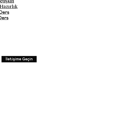
tişkin
azırlık
Ders
Ders
İletişime Geçin