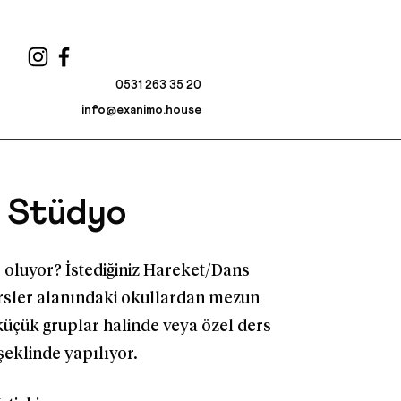
0531 263 35 20
info@exanimo.house
Stüdyo
 oluyor? İstediğiniz Hareket/Dans
sler alanındaki okullardan mezun
küçük gruplar halinde veya özel ders
şeklinde yapılıyor.